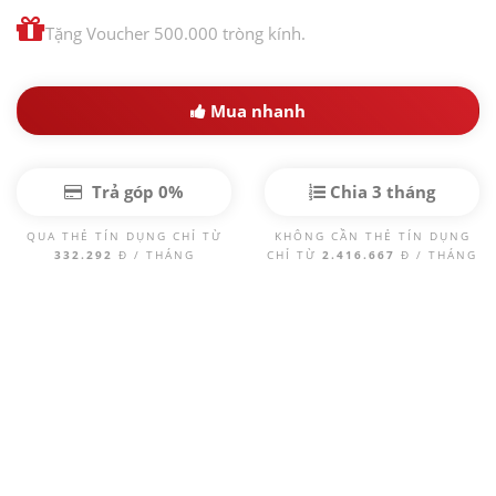
Tặng Voucher 500.000 tròng kính.
Mua nhanh
Trả góp 0%
Chia 3 tháng
QUA THẺ TÍN DỤNG CHỈ TỪ
KHÔNG CẦN THẺ TÍN DỤNG
332.292
Đ / THÁNG
CHỈ TỪ
2.416.667
Đ / THÁNG