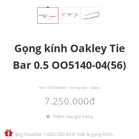
Gọng kính Oakley Tie
Bar 0.5 OO5140-04(56)
SKU:
OO51400456
Thương hiệu:
Oakley
7.250.000đ
Thêm vào giỏ hàng
Tặng Voucher 1.000.000 kính mát & gọng kính.