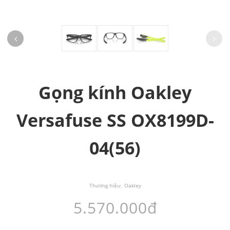
Gọng kính Oakley
Versafuse SS OX8199D-
04(56)
Thương hiệu:
Oakley
5.570.000đ