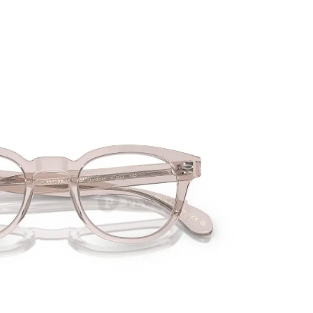
PATRICK EYEWEAR
ĐƠN VỊ PHÂN PHỐI 
PHẨM CỦA RAYBAN T
NAM