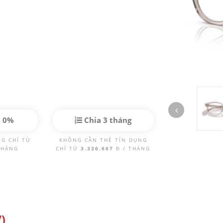
p 0%
Chia 3 tháng
NG CHỈ TỪ
KHÔNG CẦN THẺ TÍN DỤNG
THÁNG
CHỈ TỪ
3.336.667
Đ / THÁNG
)