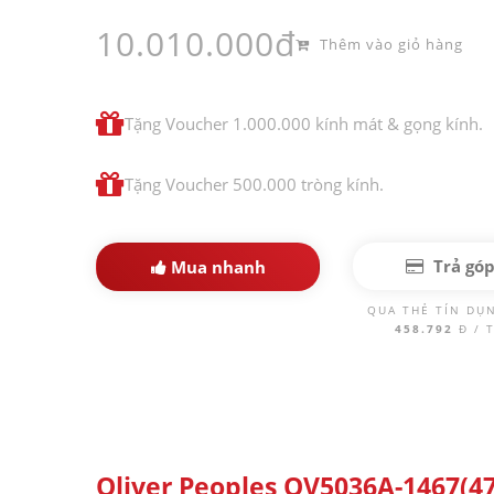
10.010.000đ
Thêm vào giỏ hàng
Tặng Voucher 1.000.000 kính mát & gọng kính.
Tặng Voucher 500.000 tròng kính.
Trả gó
Mua nhanh
QUA THẺ TÍN DỤ
458.792
Đ / 
Oliver Peoples OV5036A-1467(47