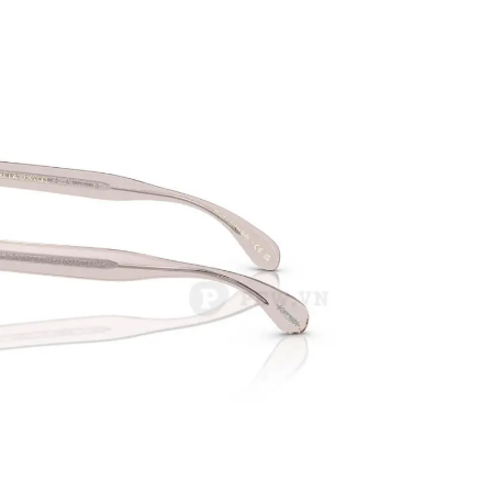
PATRICK EYEWEAR 
ĐỐI TÁC CHÍNH THỨC 
BAN TẠI VIỆT NAM