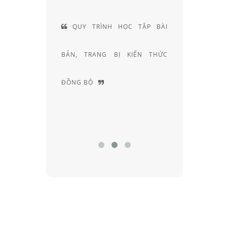
 HIỆN LÀ
QUY TRÌNH HỌC TẬP BÀI
ĐỘI
CÁC SẢN
BẢN, TRANG BỊ KIẾN THỨC
KHÚC X
ẠI VIỆT
ĐỒNG BỘ
NGHIỆM