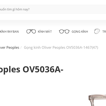
KÍNH RAYBAN
KÍNH MÁT
GỌNG KÍNH
TR
iver Peoples
Gọng kính Oliver Peoples OV5036A-1467(47)
eoples OV5036A-