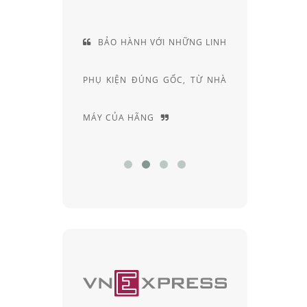
VÀ VỊ THẾ
BẢO HÀNH VỚI NHỮNG LINH
CUN
CỦA RAY-
PHỤ KIỆN ĐÚNG GỐC, TỪ NHÀ
RIÊNG
MÁY CỦA HÃNG
CHUYÊN