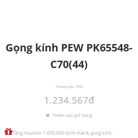
Gọng kính PEW PK65548-
C70(44)
Thương hiệu:
PEW
1.234.567đ
Thêm vào giỏ hàng
Tặng Voucher 1.000.000 kính mát & gọng kính.