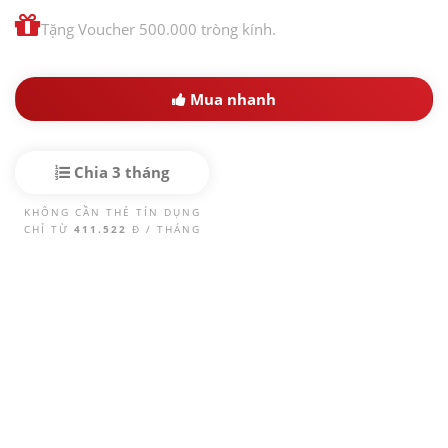
Tặng Voucher 500.000 tròng kính.
Mua nhanh
Chia 3 tháng
KHÔNG CẦN THẺ TÍN DỤNG
CHỈ TỪ
411.522
Đ / THÁNG