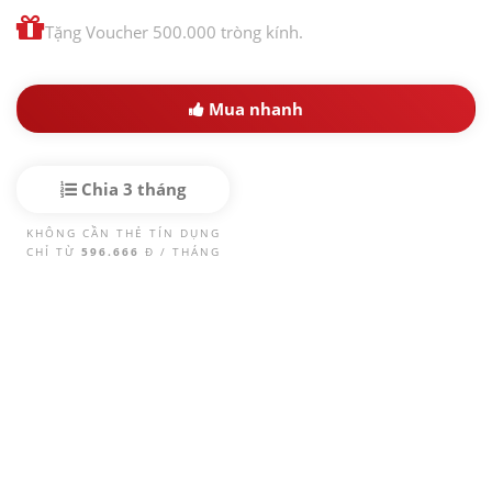
Tặng Voucher 500.000 tròng kính.
Mua nhanh
Chia 3 tháng
KHÔNG CẦN THẺ TÍN DỤNG
CHỈ TỪ
596.666
Đ / THÁNG