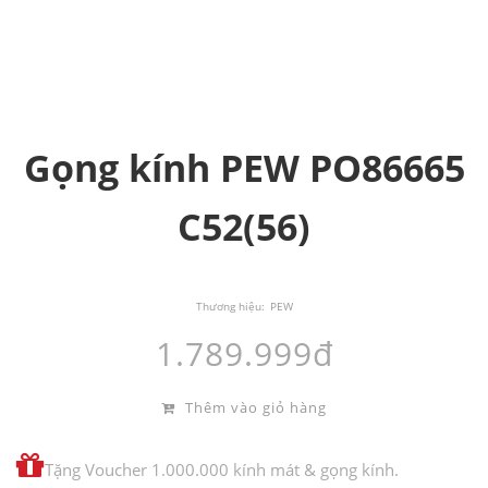
Gọng kính PEW PO86665
C52(56)
Thương hiệu:
PEW
1.789.999đ
Thêm vào giỏ hàng
Tặng Voucher 1.000.000 kính mát & gọng kính.