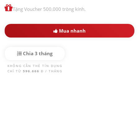
Tặng Voucher 500.000 tròng kính.
Mua nhanh
Chia 3 tháng
KHÔNG CẦN THẺ TÍN DỤNG
CHỈ TỪ
596.666
Đ / THÁNG