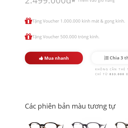
2.499.000đ
Thêm vào giỏ hàng
Tặng Voucher 1.000.000 kính mát & gọng kính.
Tặng Voucher 500.000 tròng kính.
Chia 3 t
Mua nhanh
KHÔNG CẦN THẺ 
CHỈ TỪ
833.000
Các phiên bản màu tương tự