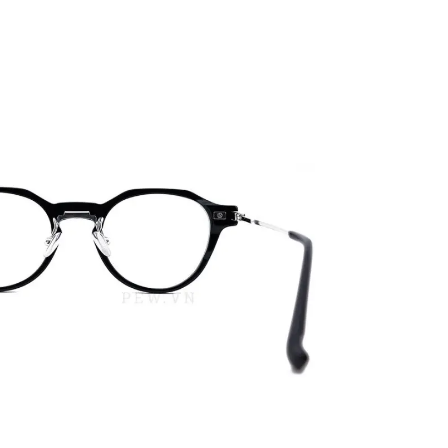
PATRICK EYEWEAR HIỆN LÀ
QUY TRÌNH HỌC 
ĐƠN VỊ PHÂN PHỐI CÁC SẢN
BẢN, TRANG BỊ KI
PHẨM CỦA RAYBAN TẠI VIỆT
ĐỒNG BỘ
NAM