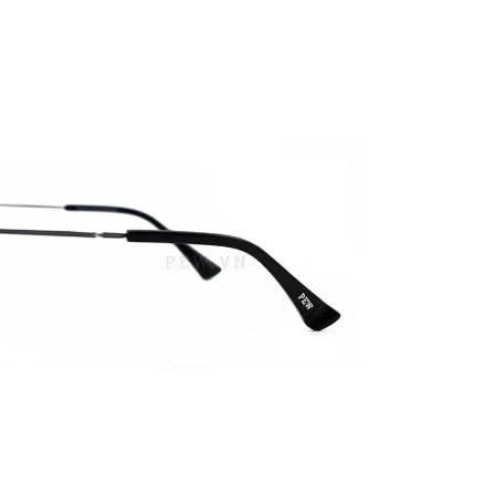
PATRICK EYEWEAR VÀ VỊ THẾ
BẢO HÀNH VỚI NH
ĐỐI TÁC CHÍNH THỨC CỦA RAY-
PHỤ KIỆN ĐÚNG GỐC
BAN TẠI VIỆT NAM
MÁY CỦA HÃNG