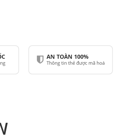
ỐC
AN TOÀN 100%
ãng
Thông tin thẻ được mã hoá
N