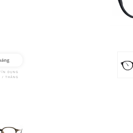
háng
TÍN DỤNG
Đ / THÁNG