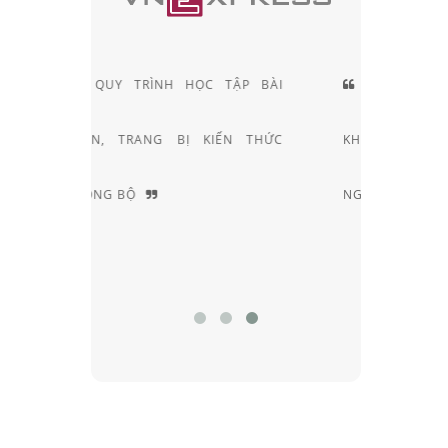
TẬP BÀI
ĐỘI NGŨ KỸ THUẬT VIÊN
ẾN THỨC
KHÚC XẠ HƠN 20 NĂM KINH
NGHIỆM