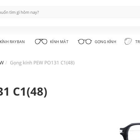
KÍNH RAYBAN
KÍNH MÁT
GỌNG KÍNH
TR
EW
Gọng kính PEW PO131 C1(48)
1 C1(48)