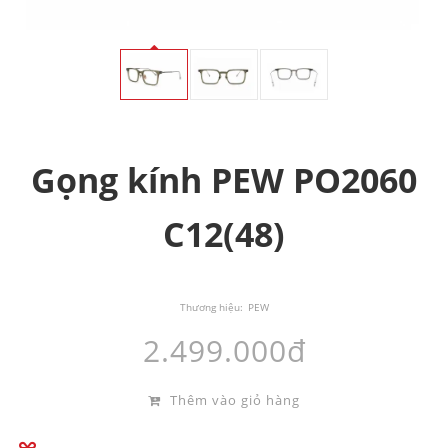
Gọng kính PEW PO2060
C12(48)
Thương hiệu:
PEW
2.499.000đ
Thêm vào giỏ hàng