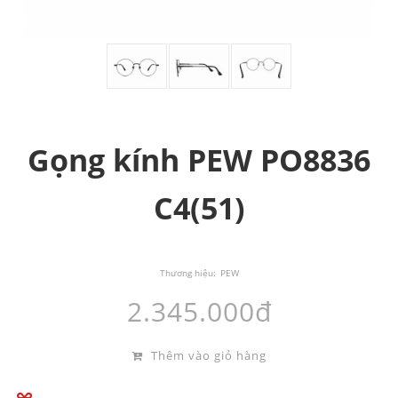
Gọng kính PEW PO8836
C4(51)
Thương hiệu:
PEW
2.345.000đ
Thêm vào giỏ hàng