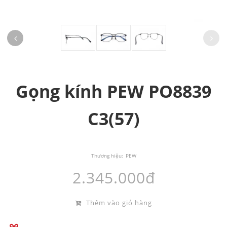
Gọng kính PEW PO8839
C3(57)
Thương hiệu:
PEW
2.345.000đ
Thêm vào giỏ hàng