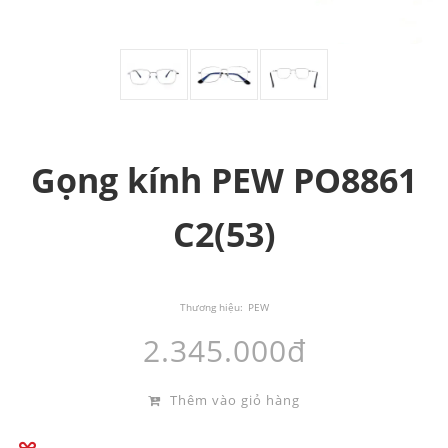
Gọng kính PEW PO8861
C2(53)
Thương hiệu:
PEW
2.345.000đ
Thêm vào giỏ hàng