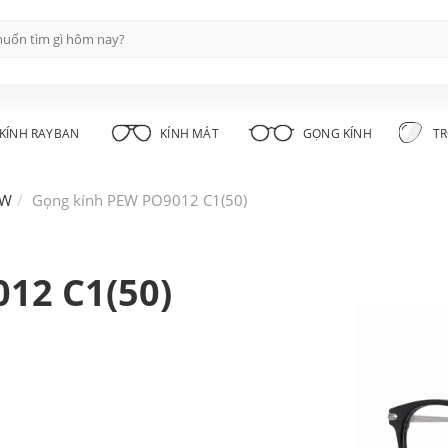
KÍNH RAYBAN
KÍNH MÁT
GỌNG KÍNH
TR
EW
Gọng kính PEW PO9012 C1(50)
12 C1(50)