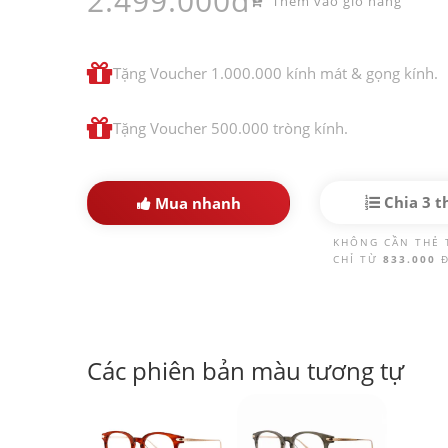
2.499.000đ
Thêm vào giỏ hàng
Tặng Voucher 1.000.000 kính mát & gọng kính.
Tặng Voucher 500.000 tròng kính.
Chia 3 t
Mua nhanh
KHÔNG CẦN THẺ 
CHỈ TỪ
833.000
Các phiên bản màu tương tự