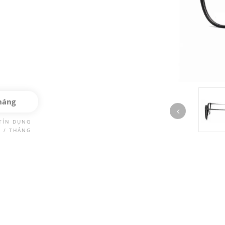
háng
TÍN DỤNG
Đ / THÁNG