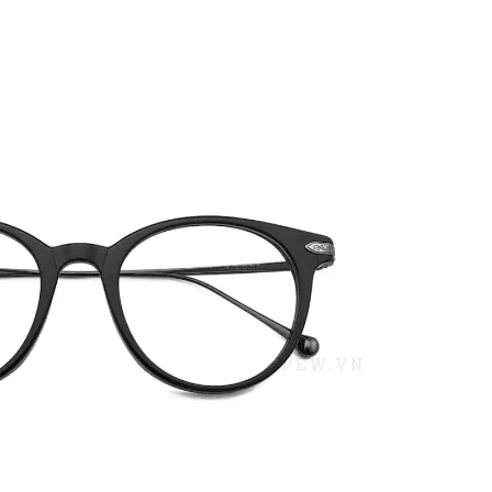
PATRICK EYEWEAR HIỆN LÀ
QUY TRÌNH H
ĐƠN VỊ PHÂN PHỐI CÁC SẢN
BẢN, TRANG BỊ
PHẨM CỦA RAYBAN TẠI VIỆT
ĐỒNG BỘ
NAM