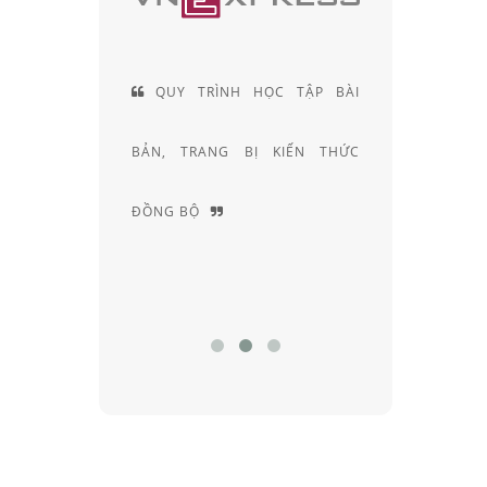
ỌC TẬP BÀI
ĐỘI NGŨ KỸ THUẬT VIÊN
 KIẾN THỨC
KHÚC XẠ HƠN 20 NĂM KINH
NGHIỆM