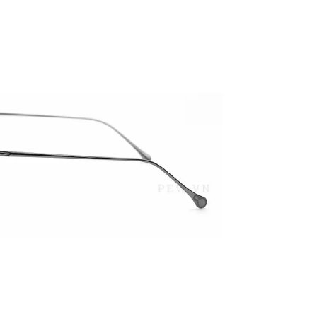
PATRICK EYEWEAR VÀ VỊ THẾ
BẢO HÀNH VỚI 
ĐỐI TÁC CHÍNH THỨC CỦA RAY-
PHỤ KIỆN ĐÚNG G
BAN TẠI VIỆT NAM
MÁY CỦA HÃNG