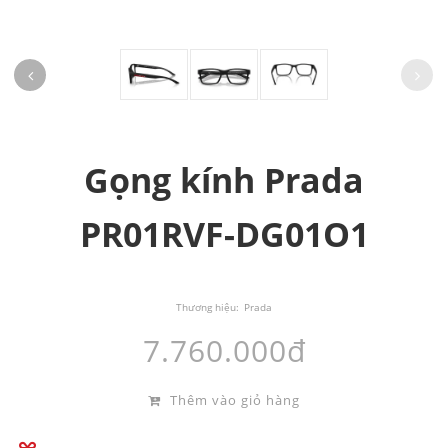
Gọng kính Prada
PR01RVF-DG01O1
Thương hiệu:
Prada
7.760.000đ
Thêm vào giỏ hàng