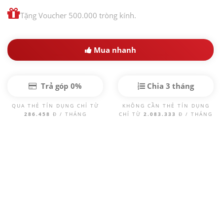
Tặng Voucher 500.000 tròng kính.
Mua nhanh
Trả góp 0%
Chia 3 tháng
QUA THẺ TÍN DỤNG CHỈ TỪ
KHÔNG CẦN THẺ TÍN DỤNG
286.458
Đ / THÁNG
CHỈ TỪ
2.083.333
Đ / THÁNG