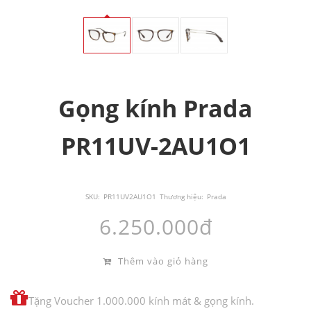
Gọng kính Prada
PR11UV-2AU1O1
SKU:
PR11UV2AU1O1
Thương hiệu:
Prada
6.250.000đ
Thêm vào giỏ hàng
Tặng Voucher 1.000.000 kính mát & gọng kính.