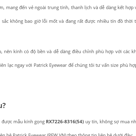
n, mang đến vẻ ngoài trung tính, thanh lịch và dễ dàng kết hợp 
sắc không bao giờ lỗi mốt và đang rất được nhiều tín đồ thời 
ấp, nên kính có độ bền và dễ dàng điều chỉnh phù hợp với các 
liên lạc ngay với Patrick Eyewear để chúng tôi tư vấn size phù hợ
u?
ua được mẫu kính gọng
RX7226-8316(54)
uy tín, không sợ mua n
iên hệ Patrick Eyewear (PEW.VN) theo thông tin liên hệ dưới đây: