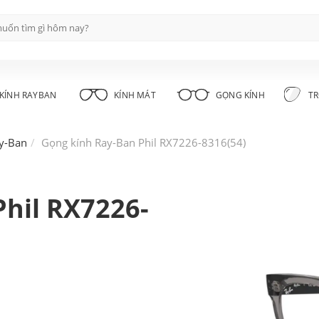
KÍNH RAYBAN
KÍNH MÁT
GỌNG KÍNH
TR
y-Ban
Gọng kính Ray-Ban Phil RX7226-8316(54)
hil RX7226-