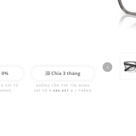
p 0%
Chia 3 tháng
NG CHỈ TỪ
KHÔNG CẦN THẺ TÍN DỤNG
THÁNG
CHỈ TỪ
1.486.667
Đ / THÁNG