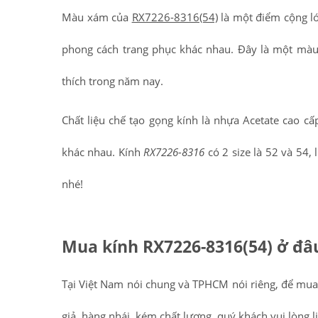
Màu xám của
RX7226-8316(54)
là một điểm cộng lớ
phong cách trang phục khác nhau. Đây là một màu 
thích trong năm nay.
Chất liệu chế tạo gọng kính là nhựa Acetate cao c
khác nhau. Kính
RX7226-8316
có 2 size là 52 và 54, 
nhé!
Mua kính RX7226-8316(54) ở đâ
Tại Việt Nam nói chung và TPHCM nói riêng, để m
giả, hàng nhái, kém chất lượng, quý khách vui lòng l