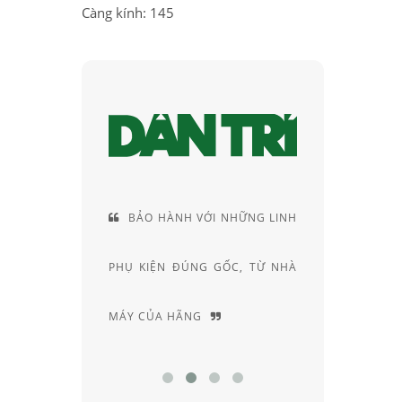
Càng kính: 145
VỚI NHỮNG LINH
CUNG CÁCH TƯ VẤN RẤT
G GỐC, TỪ NHÀ
RIÊNG, ĐẦY AM HIỂU VÀ
K
G
CHUYÊN SÂU
H