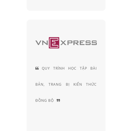
NH HỌC TẬP BÀI
ĐỘI NGŨ KỸ THUẬT VIÊN
G BỊ KIẾN THỨC
KHÚC XẠ HƠN 20 NĂM KINH
NGHIỆM