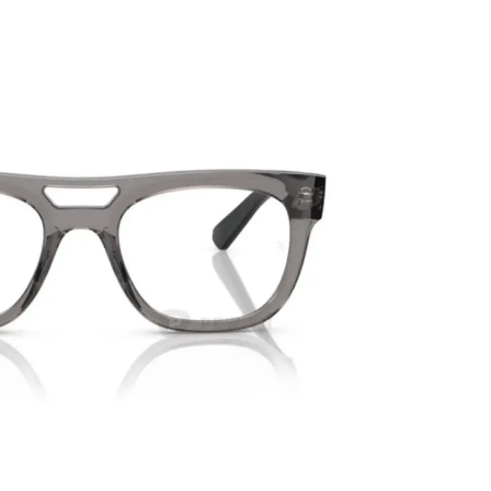
PATRICK EYEWEAR HIỆN LÀ
QUY TRÌ
ĐƠN VỊ PHÂN PHỐI CÁC SẢN
BẢN, TRAN
PHẨM CỦA RAYBAN TẠI VIỆT
ĐỒNG BỘ
NAM