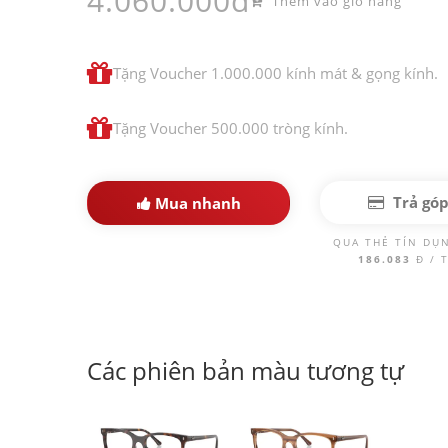
4.060.000đ
Thêm vào giỏ hàng
Tặng Voucher 1.000.000 kính mát & gọng kính.
Tặng Voucher 500.000 tròng kính.
Trả gó
Mua nhanh
QUA THẺ TÍN DỤ
186.083
Đ / 
Các phiên bản màu tương tự