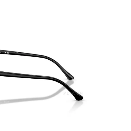
PATRICK EYEWEAR VÀ VỊ THẾ
BẢO HÀNH VỚI NH
ĐỐI TÁC CHÍNH THỨC CỦA RAY-
PHỤ KIỆN ĐÚNG GỐC
BAN TẠI VIỆT NAM
MÁY CỦA HÃNG