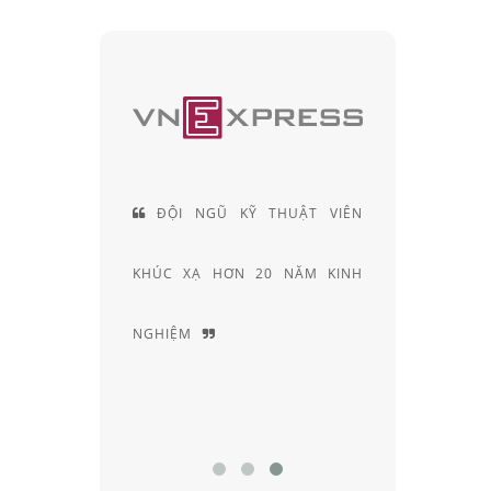
TẬP BÀI
ĐỘI NGŨ KỸ THUẬT VIÊN
ẾN THỨC
KHÚC XẠ HƠN 20 NĂM KINH
NGHIỆM