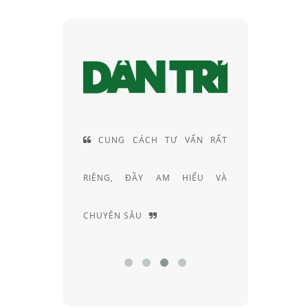
ỮNG LINH
CUNG CÁCH TƯ VẤN RẤT
NHỮ
, TỪ NHÀ
RIÊNG, ĐẦY AM HIỂU VÀ
KÍNH M
CHUYÊN SÂU
HIỆU NỔ