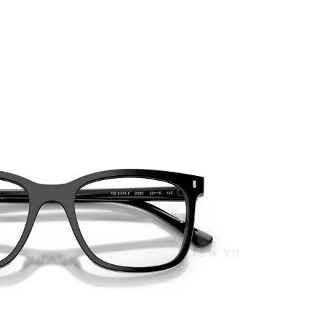
PATRICK EYEWEAR HIỆN LÀ
QUY TRÌNH HỌC 
ĐƠN VỊ PHÂN PHỐI CÁC SẢN
BẢN, TRANG BỊ KI
PHẨM CỦA RAYBAN TẠI VIỆT
ĐỒNG BỘ
NAM