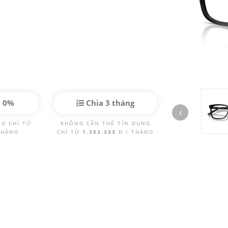
p 0%
Chia 3 tháng
NG CHỈ TỪ
KHÔNG CẦN THẺ TÍN DỤNG
THÁNG
CHỈ TỪ
1.353.333
Đ / THÁNG