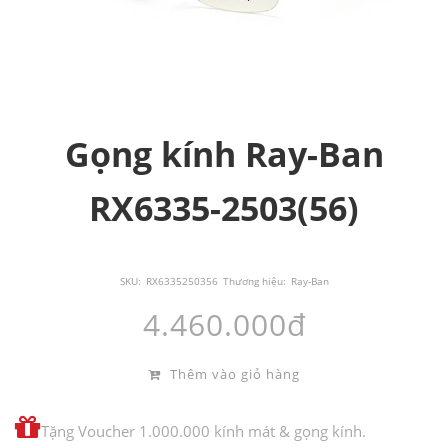
Gọng kính Ray-Ban
RX6335-2503(56)
SKU:
RX6335250356
Thương hiệu:
Ray-Ban
4.460.000đ
Thêm vào giỏ hàng
Tặng Voucher 1.000.000 kính mát & gọng kính.