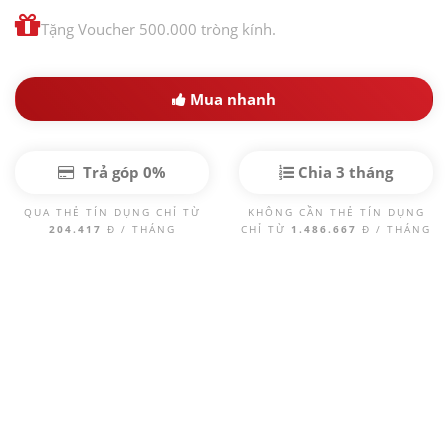
Tặng Voucher 500.000 tròng kính.
Mua nhanh
Trả góp 0%
Chia 3 tháng
QUA THẺ TÍN DỤNG CHỈ TỪ
KHÔNG CẦN THẺ TÍN DỤNG
204.417
Đ / THÁNG
CHỈ TỪ
1.486.667
Đ / THÁNG