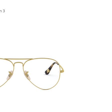
n 3
PATRICK EYEWEAR VÀ VỊ THẾ
BẢO H
ĐỐI TÁC CHÍNH THỨC CỦA RAY-
PHỤ KIỆN
BAN TẠI VIỆT NAM
MÁY CỦA 