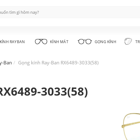
KÍNH RAYBAN
KÍNH MÁT
GỌNG KÍNH
TR
y-Ban
Gọng kính Ray-Ban RX6489-3033(58)
RX6489-3033(58)