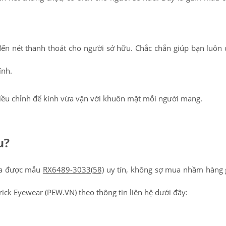
 đến nét thanh thoát cho người sở hữu. Chắc chắn giúp bạn luôn
ính.
iều chỉnh để kính vừa vặn với khuôn mặt mỗi người mang.
u?
mua được mẫu
RX6489-3033(58)
uy tín, không sợ mua nhầm hàng 
rick Eyewear (PEW.VN) theo thông tin liên hệ dưới đây: