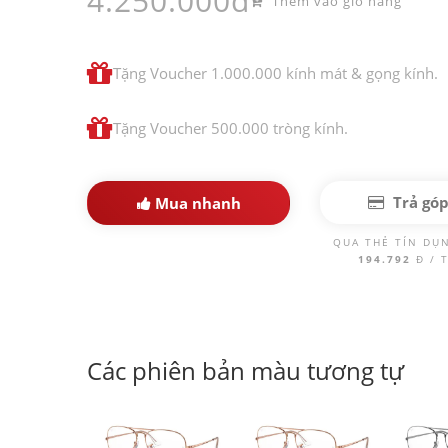
4.250.000đ
Thêm vào giỏ hàng
Tặng Voucher 1.000.000 kính mát & gọng kính.
Tặng Voucher 500.000 tròng kính.
Trả gó
Mua nhanh
QUA THẺ TÍN DỤ
194.792
Đ / 
Các phiên bản màu tương tự