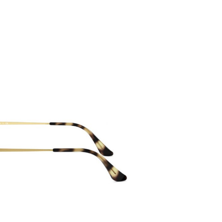
PATRICK EYEWEAR HIỆN LÀ
QUY 
ĐƠN VỊ PHÂN PHỐI CÁC SẢN
BẢN, T
PHẨM CỦA RAYBAN TẠI VIỆT
ĐỒNG B
NAM