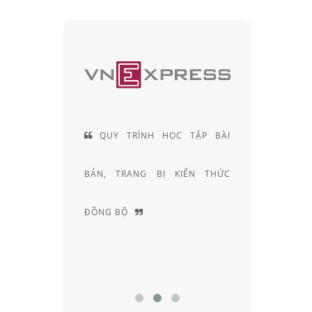
TRÌNH HỌC TẬP BÀI
ĐỘI NGŨ KỸ THUẬT VIÊN
RANG BỊ KIẾN THỨC
KHÚC XẠ HƠN 20 NĂM KINH
Ộ
NGHIỆM