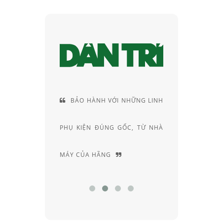
ÀNH VỚI NHỮNG LINH
CUNG CÁCH TƯ VẤN RẤT
 ĐÚNG GỐC, TỪ NHÀ
RIÊNG, ĐẦY AM HIỂU VÀ
HÃNG
CHUYÊN SÂU