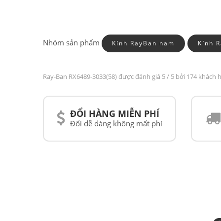
Nhóm sản phẩm
Kính RayBan nam
Kính 
Ray-Ban RX6489-3033(58) được đánh giá
5
/ 5 bởi 174 khách 
ĐỔI HÀNG MIỄN PHÍ
Đổi dễ dàng không mất phí