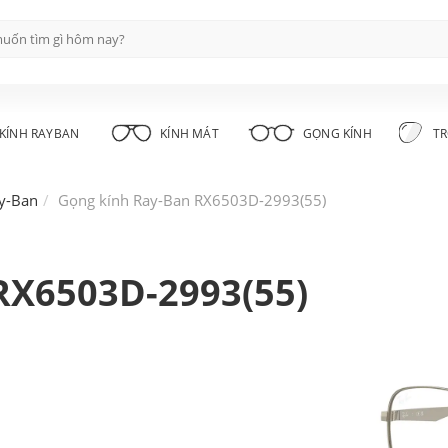
KÍNH RAYBAN
KÍNH MÁT
GỌNG KÍNH
TR
y-Ban
Gọng kính Ray-Ban RX6503D-2993(55)
RX6503D-2993(55)