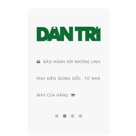
VÀ VỊ THẾ
BẢO HÀNH VỚI NHỮNG LINH
CUN
CỦA RAY-
PHỤ KIỆN ĐÚNG GỐC, TỪ NHÀ
RIÊNG
MÁY CỦA HÃNG
CHUYÊN