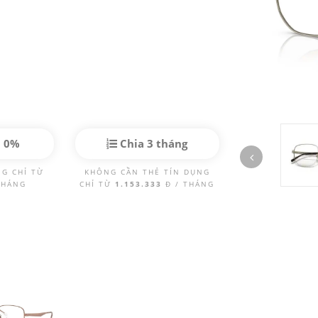
p 0%
Chia 3 tháng
NG CHỈ TỪ
KHÔNG CẦN THẺ TÍN DỤNG
THÁNG
CHỈ TỪ
1.153.333
Đ / THÁNG