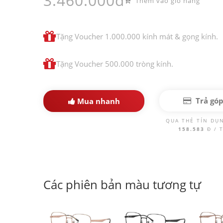
3.460.000đ
Thêm vào giỏ hàng
Tặng Voucher 1.000.000 kính mát & gọng kính.
Tặng Voucher 500.000 tròng kính.
Trả gó
Mua nhanh
QUA THẺ TÍN DỤ
158.583
Đ / 
Các phiên bản màu tương tự