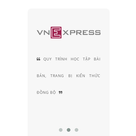
 HIỆN LÀ
QUY TRÌNH HỌC TẬP BÀI
ĐỘI
CÁC SẢN
BẢN, TRANG BỊ KIẾN THỨC
KHÚC X
ẠI VIỆT
ĐỒNG BỘ
NGHIỆM