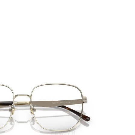
PATRICK EYEWEAR
ĐƠN VỊ PHÂN PHỐI 
PHẨM CỦA RAYBAN T
NAM