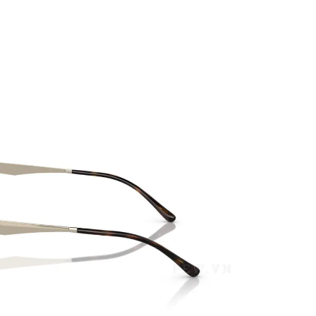
PATRICK EYEWEAR 
ĐỐI TÁC CHÍNH THỨC 
BAN TẠI VIỆT NAM