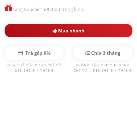
Tặng Voucher 500.000 tròng kính.
Mua nhanh
Trả góp 0%
Chia 3 tháng
QUA THẺ TÍN DỤNG CHỈ TỪ
KHÔNG CẦN THẺ TÍN DỤNG
208.542
Đ / THÁNG
CHỈ TỪ
1.516.667
Đ / THÁNG