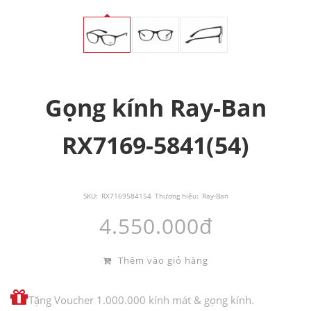
Gọng kính Ray-Ban
RX7169-5841(54)
SKU:
RX7169584154
Thương hiệu:
Ray-Ban
4.550.000đ
Thêm vào giỏ hàng
Tặng Voucher 1.000.000 kính mát & gọng kính.