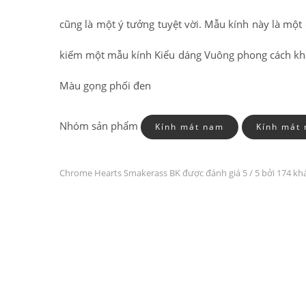
cũng là một ý tưởng tuyệt vời. Mẫu kính này là một
kiếm một mẫu kính Kiểu dáng Vuông phong cách khác 
Màu gọng phối đen
Nhóm sản phẩm
Kính mát nam
Kính mát 
Chrome Hearts Smakerass BK được đánh giá
5
/ 5 bởi 174 k