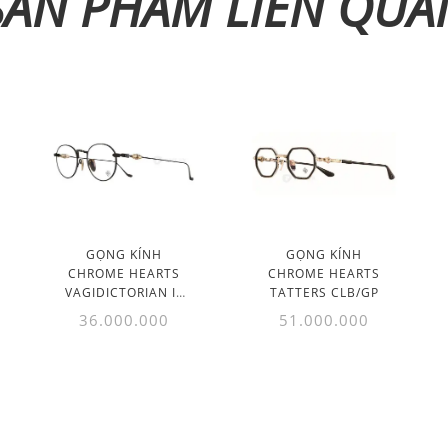
SẢN PHẨM LIÊN QUA
GỌNG KÍNH
GỌNG KÍNH
CHROME HEARTS
CHROME HEARTS
VAGIDICTORIAN III
TATTERS CLB/GP
CB
36.000.000
51.000.000