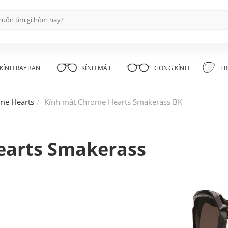
KÍNH RAYBAN
KÍNH MÁT
GỌNG KÍNH
TR
me Hearts
Kính mát Chrome Hearts Smakerass BK
earts Smakerass