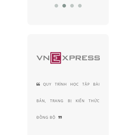
 HIỆN LÀ
QUY TRÌNH HỌC TẬP BÀI
ĐỘI
CÁC SẢN
BẢN, TRANG BỊ KIẾN THỨC
KHÚC X
ẠI VIỆT
ĐỒNG BỘ
NGHIỆM