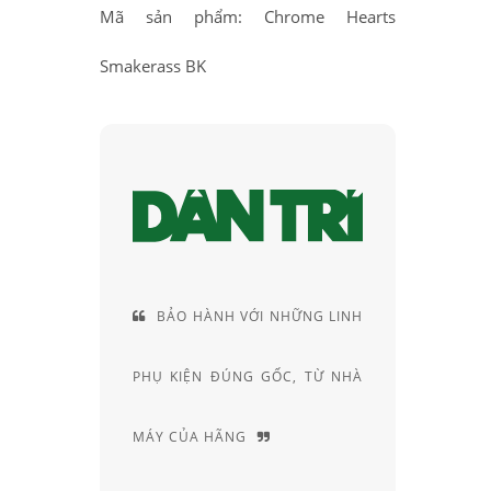
Mã sản phẩm: Chrome Hearts
Smakerass BK
VÀ VỊ THẾ
BẢO HÀNH VỚI NHỮNG LINH
CUN
CỦA RAY-
PHỤ KIỆN ĐÚNG GỐC, TỪ NHÀ
RIÊNG
MÁY CỦA HÃNG
CHUYÊN