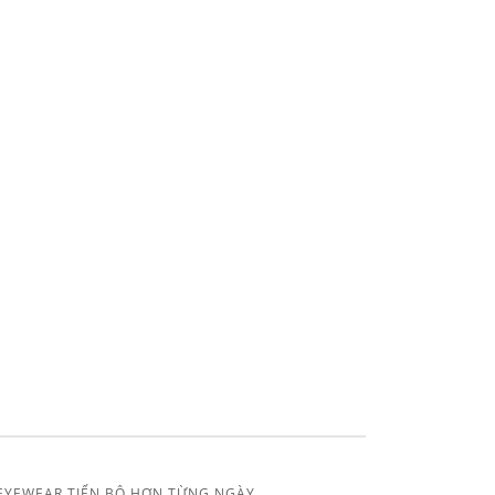
EYEWEAR TIẾN BỘ HƠN TỪNG NGÀY.