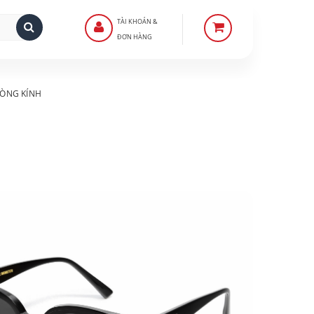
TÀI KHOẢN &
ĐƠN HÀNG
ÒNG KÍNH