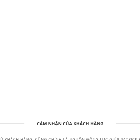
CẢM NHẬN CỦA KHÁCH HÀNG
TỪ KHÁCH HÀNG, CŨNG CHÍNH LÀ NGUỒN ĐỘNG LỰC GIÚP PATRICK 