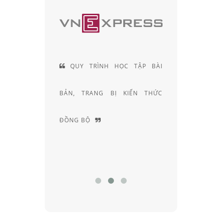
ÌNH HỌC TẬP BÀI
ĐỘI NGŨ KỸ THUẬT VIÊN
NG BỊ KIẾN THỨC
KHÚC XẠ HƠN 20 NĂM KINH
NGHIỆM