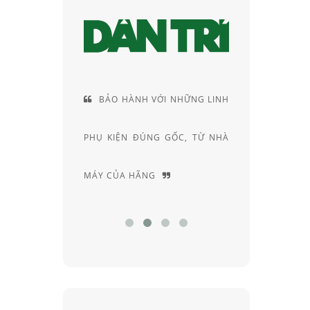
H VỚI NHỮNG LINH
CUNG CÁCH TƯ VẤN RẤT
ĐÚNG GỐC, TỪ NHÀ
RIÊNG, ĐẦY AM HIỂU VÀ
ÃNG
CHUYÊN SÂU