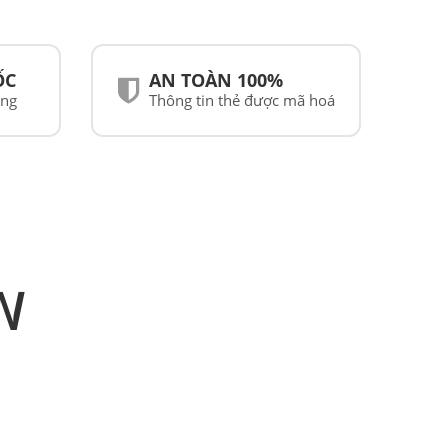
ỐC
AN TOÀN 100%
ãng
Thông tin thẻ được mã hoá
N