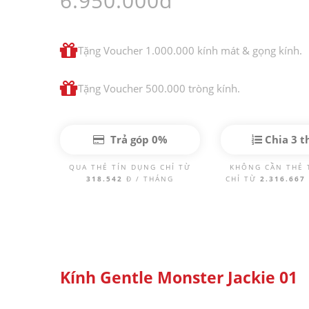
6.950.000đ
Tặng Voucher 1.000.000 kính mát & gọng kính.
Tặng Voucher 500.000 tròng kính.
Trả góp 0%
Chia 3 t
QUA THẺ TÍN DỤNG CHỈ TỪ
KHÔNG CẦN THẺ 
318.542
Đ / THÁNG
CHỈ TỪ
2.316.667
Kính Gentle Monster Jackie 01