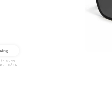
háng
TÍN DỤNG
Đ / THÁNG