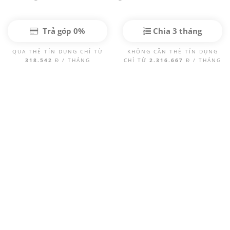
Trả góp 0%
Chia 3 tháng
QUA THẺ TÍN DỤNG CHỈ TỪ
KHÔNG CẦN THẺ TÍN DỤNG
318.542
Đ / THÁNG
CHỈ TỪ
2.316.667
Đ / THÁNG