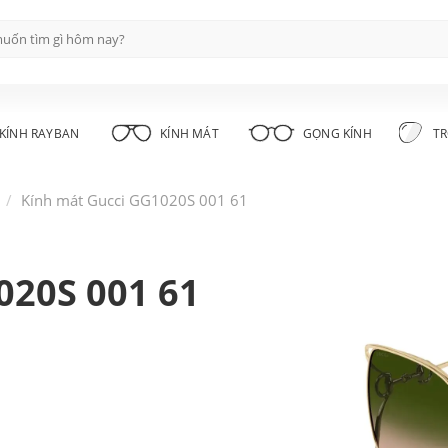
KÍNH RAYBAN
KÍNH MÁT
GỌNG KÍNH
TR
i
Kính mát Gucci GG1020S 001 61
020S 001 61