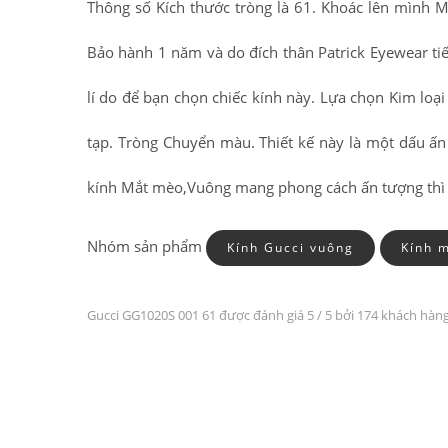
Thông số Kích thước tròng là 61. Khoác lên mình
Bảo hành 1 năm và do đích thân Patrick Eyewear ti
lí do để bạn chọn chiếc kính này. Lựa chọn Kim loạ
tạp. Tròng Chuyển màu. Thiết kế này là một dấu ấ
kính Mắt mèo,Vuông mang phong cách ấn tượng thì đ
Nhóm sản phẩm
Kính Gucci vuông
Kính 
Gucci GG1020S 001 61 được đánh giá
5
/ 5 bởi 174 khách hàn