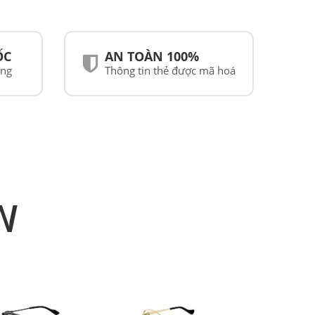
ỐC
AN TOÀN 100%
ãng
Thông tin thẻ được mã hoá
N