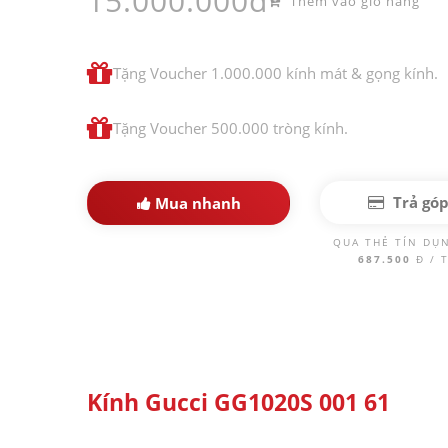
15.000.000đ
Thêm vào giỏ hàng
Tặng Voucher 1.000.000 kính mát & gọng kính.
Tặng Voucher 500.000 tròng kính.
Trả gó
Mua nhanh
QUA THẺ TÍN DỤ
687.500
Đ / 
Kính Gucci GG1020S 001 61