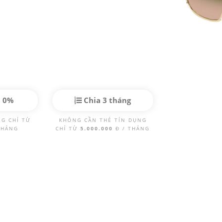
p 0%
Chia 3 tháng
NG CHỈ TỪ
KHÔNG CẦN THẺ TÍN DỤNG
THÁNG
CHỈ TỪ
5.000.000
Đ / THÁNG