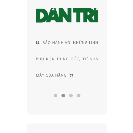
HÀNH VỚI NHỮNG LINH
CUNG CÁCH TƯ VẤN RẤT
N ĐÚNG GỐC, TỪ NHÀ
RIÊNG, ĐẦY AM HIỂU VÀ
 HÃNG
CHUYÊN SÂU