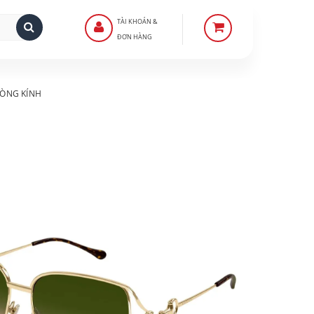
TÀI KHOẢN &
ĐƠN HÀNG
ÒNG KÍNH