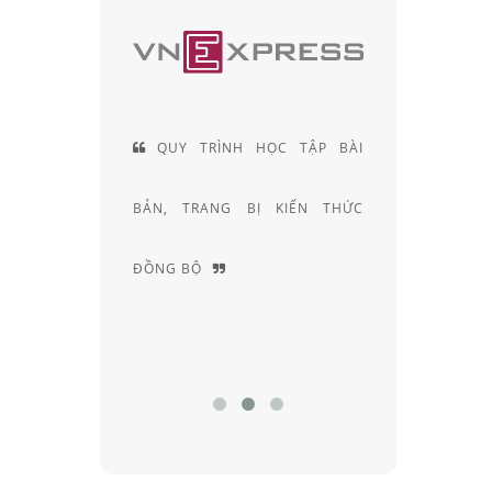
 TRÌNH HỌC TẬP BÀI
ĐỘI NGŨ KỸ THUẬT VIÊN
TRANG BỊ KIẾN THỨC
KHÚC XẠ HƠN 20 NĂM KINH
BỘ
NGHIỆM