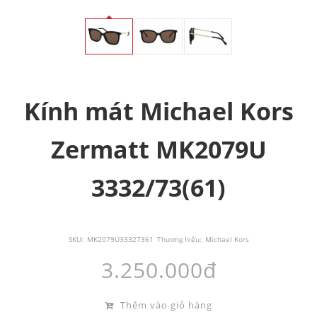
Kính mát Michael Kors
Zermatt MK2079U
3332/73(61)
SKU:
MK2079U33327361
Thương hiệu:
Michael Kors
3.250.000đ
Thêm vào giỏ hàng