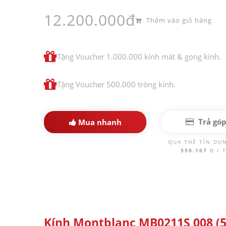
12.200.000đ
Thêm vào giỏ hàng
Tặng Voucher 1.000.000 kính mát & gọng kính.
Tặng Voucher 500.000 tròng kính.
Trả gó
Mua nhanh
QUA THẺ TÍN DỤ
559.167
Đ / 
Kính Montblanc MB0211S 008 (5