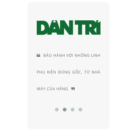
 THẾ
BẢO HÀNH VỚI NHỮNG LINH
CUNG CÁ
RAY-
PHỤ KIỆN ĐÚNG GỐC, TỪ NHÀ
RIÊNG, ĐẦ
MÁY CỦA HÃNG
CHUYÊN SÂU