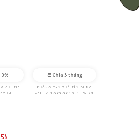
p 0%
Chia 3 tháng
NG CHỈ TỪ
KHÔNG CẦN THẺ TÍN DỤNG
THÁNG
CHỈ TỪ
4.066.667
Đ / THÁNG
5)