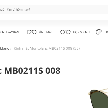
KÍNH RAYBAN
KÍNH MÁT
GỌNG KÍNH
TR
blanc
Kính mát Montblanc MB0211S 008 (55)
c MB0211S 008