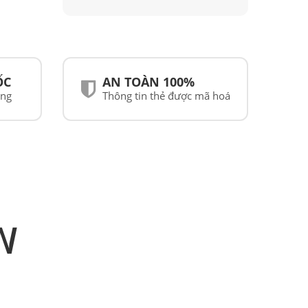
ỐC
AN TOÀN 100%
ãng
Thông tin thẻ được mã hoá
N