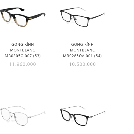
GỌNG KÍNH
GỌNG KÍNH
MONTBLANC
MONTBLANC
MB0305O 007 (53)
MB0285OA 001 (54)
11.960.000
10.500.000