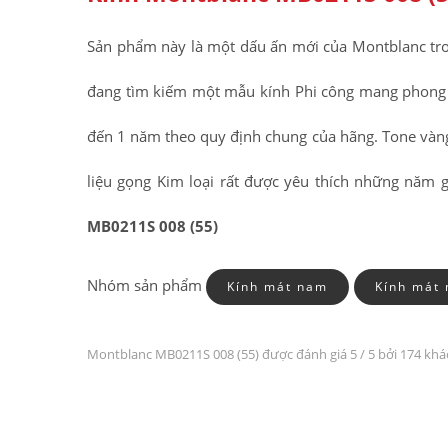
Sản phẩm này là một dấu ấn mới của Montblanc tro
đang tìm kiếm một mẫu kính Phi công mang phong c
đến 1 năm theo quy định chung của hãng. Tone vàng 
liệu gọng Kim loại rất được yêu thích những năm 
MB0211S 008 (55)
Nhóm sản phẩm
Kính mát nam
Kính mát 
Montblanc MB0211S 008 (55) được đánh giá
5
/ 5 bởi 174 kh