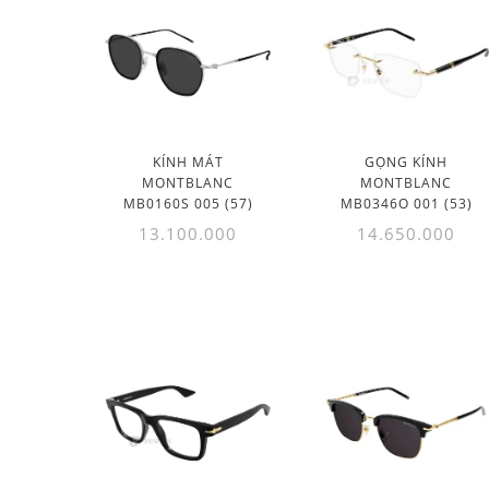
KÍNH MÁT
GỌNG KÍNH
MONTBLANC
MONTBLANC
MB0160S 005 (57)
MB0346O 001 (53)
13.100.000
14.650.000