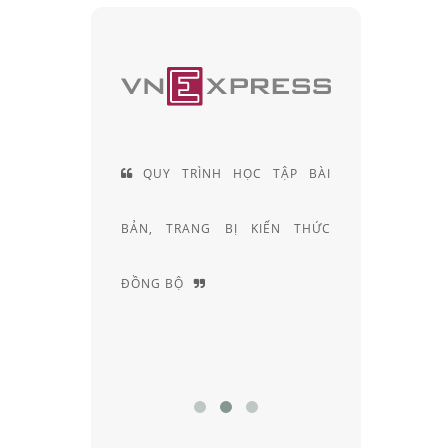
IỆN LÀ
QUY TRÌNH HỌC TẬP BÀI
ĐỘI NG
C SẢN
BẢN, TRANG BỊ KIẾN THỨC
KHÚC XẠ 
 VIỆT
ĐỒNG BỘ
NGHIỆM