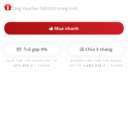
Tặng Voucher 500.000 tròng kính.
Mua nhanh
Trả góp 0%
Chia 3 tháng
QUA THẺ TÍN DỤNG CHỈ TỪ
KHÔNG CẦN THẺ TÍN DỤNG
671.458
Đ / THÁNG
CHỈ TỪ
4.883.333
Đ / THÁNG