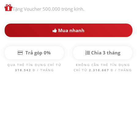
Tặng Voucher 500.000 tròng kính.
Mua nhanh
Trả góp 0%
Chia 3 tháng
QUA THẺ TÍN DỤNG CHỈ TỪ
KHÔNG CẦN THẺ TÍN DỤNG
318.542
Đ / THÁNG
CHỈ TỪ
2.316.667
Đ / THÁNG