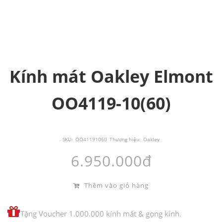
Kính mát Oakley Elmont
OO4119-10(60)
SKU:
OO41191060
Thương hiệu:
Oakley
6.950.000đ
Thêm vào giỏ hàng
Tặng Voucher 1.000.000 kính mát & gọng kính.