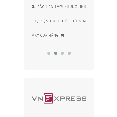
BẢO HÀNH VỚI NHỮNG LINH
CUNG CÁCH TƯ
PHỤ KIỆN ĐÚNG GỐC, TỪ NHÀ
RIÊNG, ĐẦY AM 
MÁY CỦA HÃNG
CHUYÊN SÂU