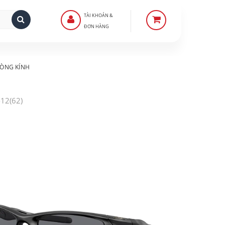
TÀI KHOẢN &
ĐƠN HÀNG
ÒNG KÍNH
-12(62)