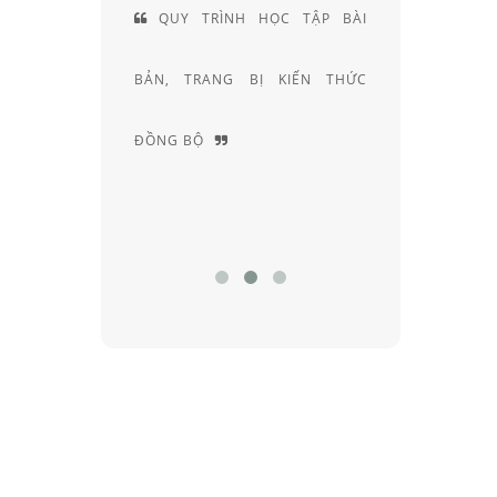
QUY TRÌNH HỌC TẬP BÀI
ĐỘI NGŨ KỸ 
BẢN, TRANG BỊ KIẾN THỨC
KHÚC XẠ HƠN 20
ĐỒNG BỘ
NGHIỆM