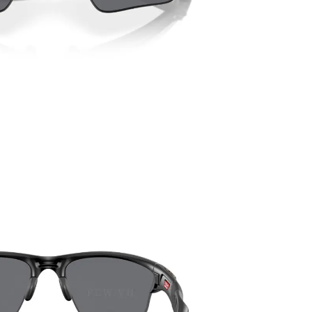
PATRICK EYEWEAR HIỆN LÀ
ĐƠN VỊ PHÂN PHỐI CÁC SẢN
PHẨM CỦA RAYBAN TẠI VIỆT
NAM