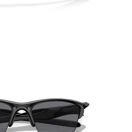
PATRICK EYEWEAR VÀ VỊ THẾ
ĐỐI TÁC CHÍNH THỨC CỦA RAY-
BAN TẠI VIỆT NAM