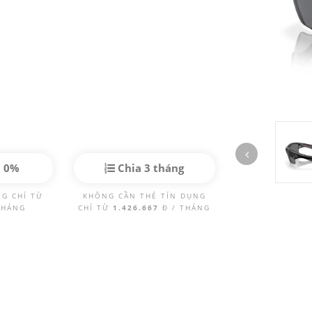
p 0%
Chia 3 tháng
NG CHỈ TỪ
KHÔNG CẦN THẺ TÍN DỤNG
THÁNG
CHỈ TỪ
1.426.667
Đ / THÁNG