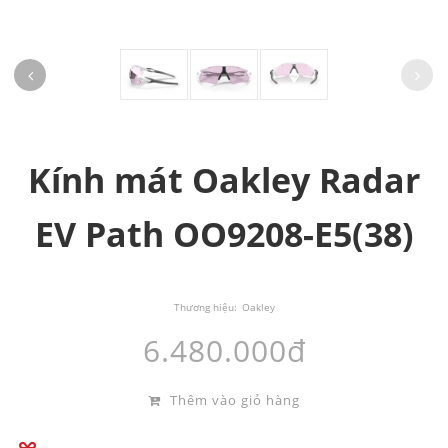
Kính mát Oakley Radar
EV Path OO9208-E5(38)
Thương hiệu:
Oakley
6.480.000đ
Thêm vào giỏ hàng