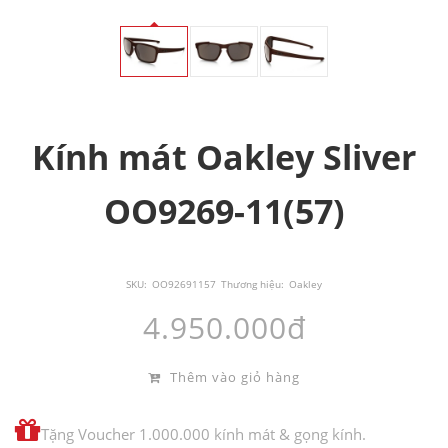
Kính mát Oakley Sliver
OO9269-11(57)
SKU:
OO92691157
Thương hiệu:
Oakley
4.950.000đ
Thêm vào giỏ hàng
Tặng Voucher 1.000.000 kính mát & gọng kính.