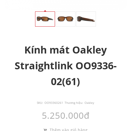
Kính mát Oakley
Straightlink OO9336-
02(61)
SKU:
OO93360261
Thương hiệu:
Oakley
5.250.000đ
Thêm vào giỏ hàng