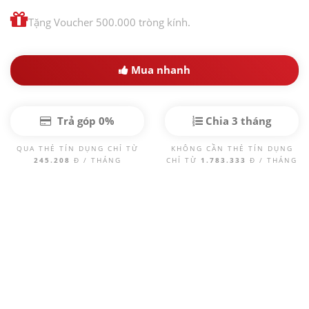
Tặng Voucher 500.000 tròng kính.
Mua nhanh
Trả góp 0%
Chia 3 tháng
QUA THẺ TÍN DỤNG CHỈ TỪ
KHÔNG CẦN THẺ TÍN DỤNG
245.208
Đ / THÁNG
CHỈ TỪ
1.783.333
Đ / THÁNG