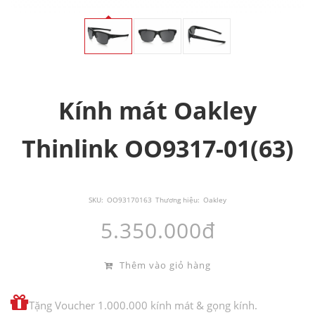
Kính mát Oakley
Thinlink OO9317-01(63)
SKU:
OO93170163
Thương hiệu:
Oakley
5.350.000đ
Thêm vào giỏ hàng
Tặng Voucher 1.000.000 kính mát & gọng kính.