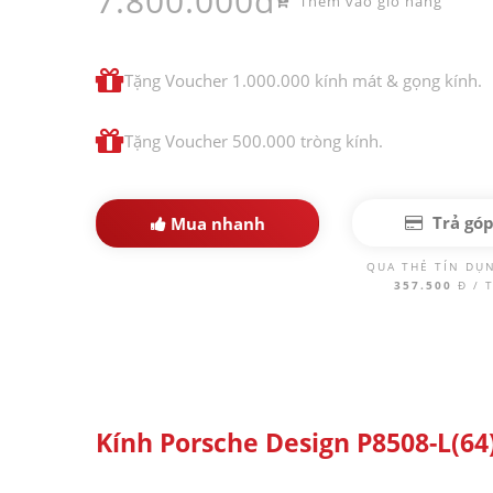
7.800.000đ
Thêm vào giỏ hàng
Tặng Voucher 1.000.000 kính mát & gọng kính.
Tặng Voucher 500.000 tròng kính.
Trả gó
Mua nhanh
QUA THẺ TÍN DỤ
357.500
Đ / 
Kính Porsche Design P8508-L(64