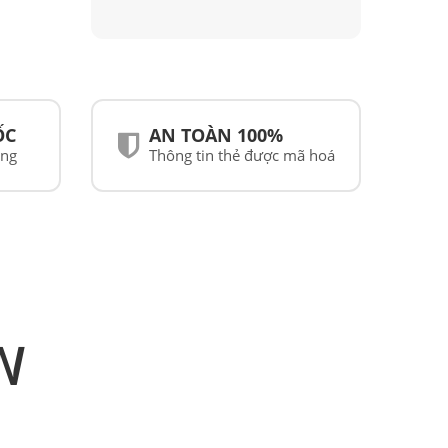
ỐC
AN TOÀN 100%
ãng
Thông tin thẻ được mã hoá
N