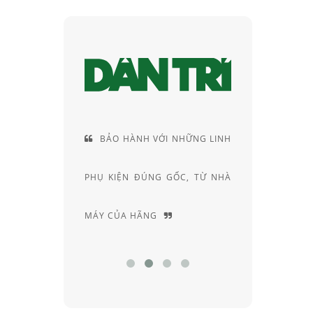
VÀ VỊ THẾ
BẢO HÀNH VỚI NHỮNG LINH
CUN
CỦA RAY-
PHỤ KIỆN ĐÚNG GỐC, TỪ NHÀ
RIÊNG
MÁY CỦA HÃNG
CHUYÊN