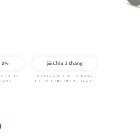
p 0%
Chia 3 tháng
NG CHỈ TỪ
KHÔNG CẦN THẺ TÍN DỤNG
THÁNG
CHỈ TỪ
2.600.000
Đ / THÁNG
)