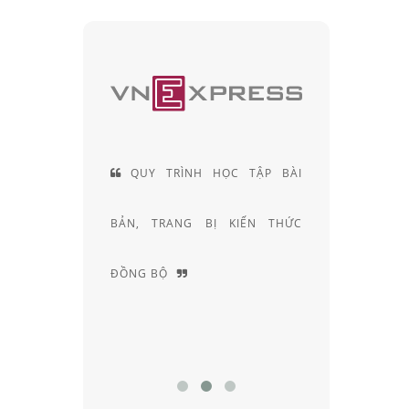
 HIỆN LÀ
QUY TRÌNH HỌC TẬP BÀI
ĐỘI
CÁC SẢN
BẢN, TRANG BỊ KIẾN THỨC
KHÚC X
ẠI VIỆT
ĐỒNG BỘ
NGHIỆM