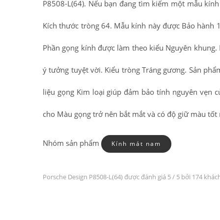
P8508-L(64). Nếu bạn đang tìm kiếm một mẫu kính P
Kích thước tròng 64. Mẫu kính này được Bảo hành 1
Phần gọng kính được làm theo kiểu Nguyên khung. 
ý tưởng tuyệt vời. Kiểu tròng Tráng gương. Sản phẩ
liệu gọng Kim loại giúp đảm bảo tính nguyên vẹn của
cho Màu gọng trở nên bắt mắt và có độ giữ màu tốt
Nhóm sản phẩm
Kính mát nam
Porsche Design P8508-L(64) được đánh giá
5
/ 5 bởi 174 khác