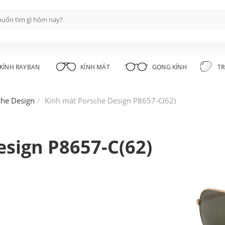
KÍNH RAYBAN
KÍNH MÁT
GỌNG KÍNH
TR
che Design
Kính mát Porsche Design P8657-C(62)
sign P8657-C(62)