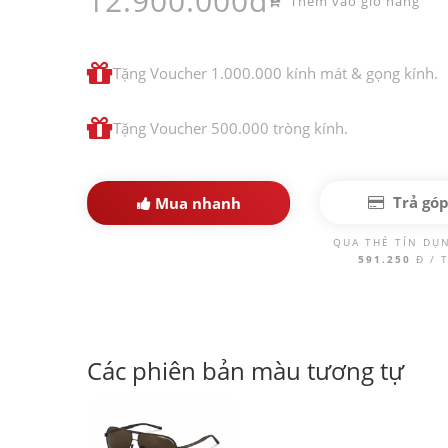
12.900.000đ
Thêm vào giỏ hàng
Tặng Voucher 1.000.000 kính mát & gọng kính.
Tặng Voucher 500.000 tròng kính.
Trả gó
Mua nhanh
QUA THẺ TÍN DỤ
591.250
Đ / 
Các phiên bản màu tương tự