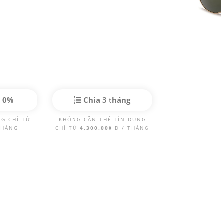
p 0%
Chia 3 tháng
NG CHỈ TỪ
KHÔNG CẦN THẺ TÍN DỤNG
THÁNG
CHỈ TỪ
4.300.000
Đ / THÁNG