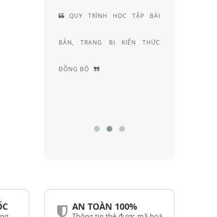
 HIỆN LÀ
QUY TRÌNH HỌC TẬP BÀI
ĐỘI
CÁC SẢN
BẢN, TRANG BỊ KIẾN THỨC
KHÚC X
ẠI VIỆT
ĐỒNG BỘ
NGHIỆM
ỐC
AN TOÀN 100%
ãng
Thông tin thẻ được mã hoá