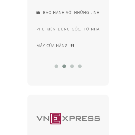
VÀ VỊ THẾ
BẢO HÀNH VỚI NHỮNG LINH
CUN
CỦA RAY-
PHỤ KIỆN ĐÚNG GỐC, TỪ NHÀ
RIÊNG
MÁY CỦA HÃNG
CHUYÊN