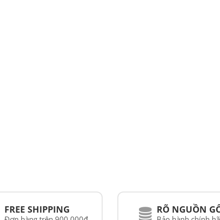
PATRICK EYEWEAR
ĐƠN VỊ PHÂN PHỐI 
PHẨM CỦA RAYBAN T
NAM
FREE SHIPPING
RÕ NGUỒN G
Đơn hàng trên 900.000đ
Bảo hành chính h