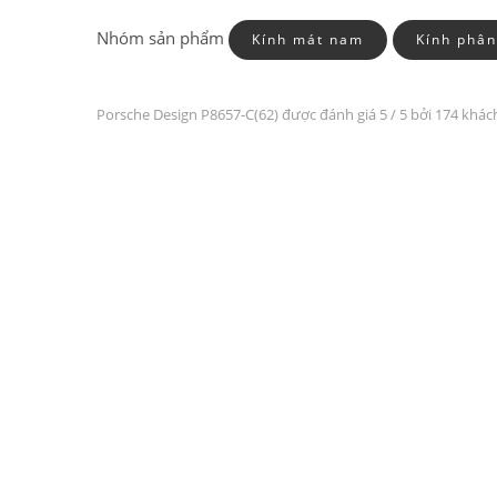
Nhóm sản phẩm
Kính mát nam
Kính phân
Porsche Design P8657-C(62) được đánh giá
5
/ 5 bởi 174 khác