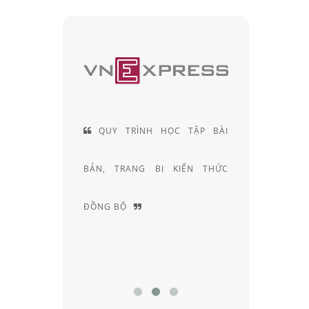
 HIỆN LÀ
QUY TRÌNH HỌC TẬP BÀI
ĐỘI
CÁC SẢN
BẢN, TRANG BỊ KIẾN THỨC
KHÚC X
ẠI VIỆT
ĐỒNG BỘ
NGHIỆM