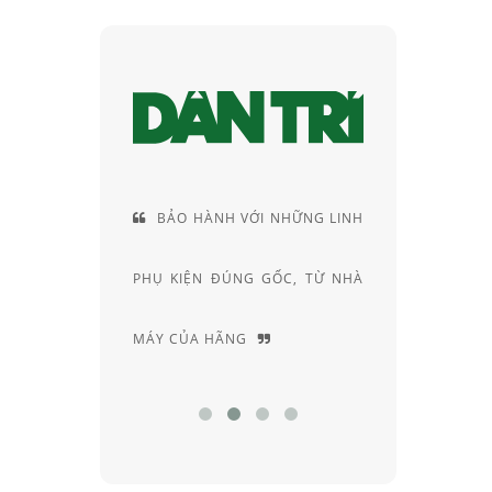
VÀ VỊ THẾ
BẢO HÀNH VỚI NHỮNG LINH
CUN
CỦA RAY-
PHỤ KIỆN ĐÚNG GỐC, TỪ NHÀ
RIÊNG
MÁY CỦA HÃNG
CHUYÊN