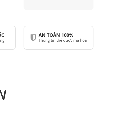
ỐC
AN TOÀN 100%
ãng
Thông tin thẻ được mã hoá
N