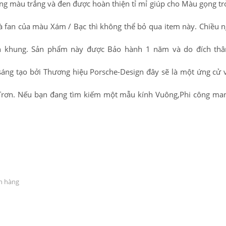
ng màu trắng và đen được hoàn thiện tỉ mỉ giúp cho Màu gọng tr
à fan của màu Xám / Bạc thì không thể bỏ qua item này. Chiều 
n khung. Sản phẩm này được Bảo hành 1 năm và do đích thân
áng tạo bởi Thương hiệu Porsche-Design đây sẽ là một ứng cử 
g Trơn. Nếu bạn đang tìm kiếm một mẫu kính Vuông,Phi công m
ch hàng