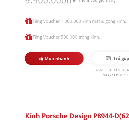
9.900.000đ
Thêm vào giỏ hàng
Tặng Voucher 1.000.000 kính mát & gọng kính.
Tặng Voucher 500.000 tròng kính.
Trả gó
Mua nhanh
QUA THẺ TÍN DỤ
453.750
Đ / 
Kính Porsche Design P8944-D(62