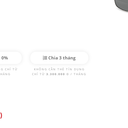
p 0%
Chia 3 tháng
NG CHỈ TỪ
KHÔNG CẦN THẺ TÍN DỤNG
THÁNG
CHỈ TỪ
3.300.000
Đ / THÁNG
)