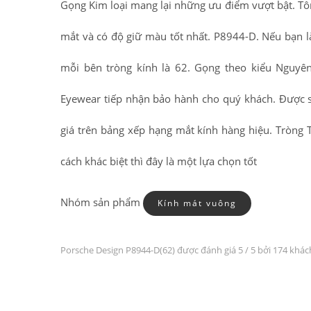
Gọng Kim loại mang lại những ưu điểm vượt bật. Tô
mắt và có độ giữ màu tốt nhất. P8944-D. Nếu bạn l
mỗi bên tròng kính là 62. Gọng theo kiểu Nguyê
Eyewear tiếp nhận bảo hành cho quý khách. Được s
giá trên bảng xếp hạng mắt kính hàng hiệu. Tròn
cách khác biệt thì đây là một lựa chọn tốt
Nhóm sản phẩm
Kính mát vuông
Porsche Design P8944-D(62) được đánh giá
5
/ 5 bởi 174 khá