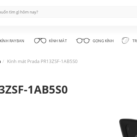
KÍNH RAYBAN
KÍNH MÁT
GỌNG KÍNH
TR
a
Kính mát Prada PR13ZSF-1AB5S0
13ZSF-1AB5S0