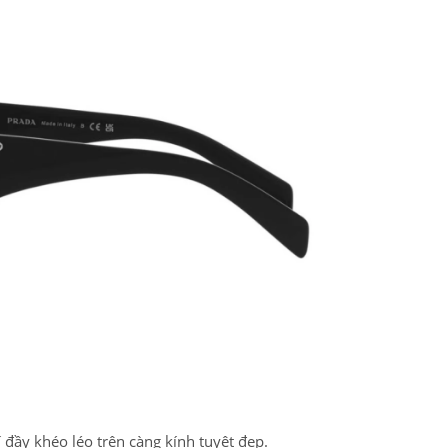
PATRICK EYEWEAR VÀ VỊ TH
ĐỐI TÁC CHÍNH THỨC CỦA RAY
BAN TẠI VIỆT NAM
 đầy khéo léo trên càng kính tuyệt đẹp.