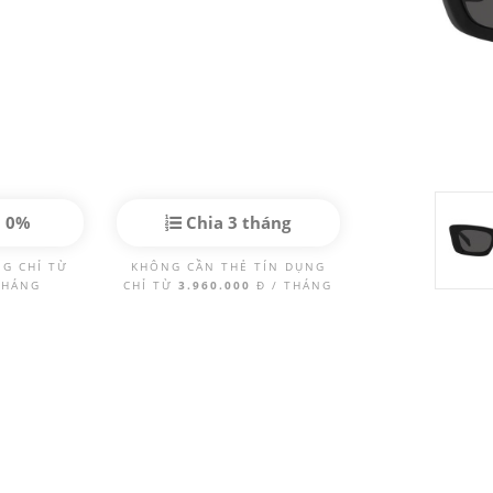
p 0%
Chia 3 tháng
NG CHỈ TỪ
KHÔNG CẦN THẺ TÍN DỤNG
THÁNG
CHỈ TỪ
3.960.000
Đ / THÁNG