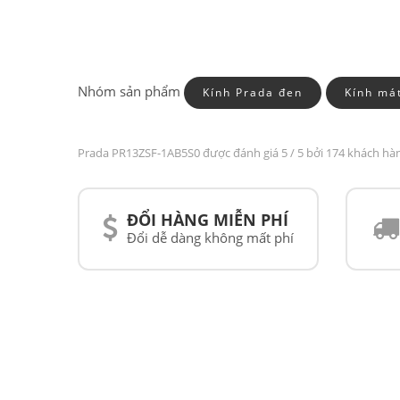
Nhóm sản phẩm
Kính Prada đen
Kính má
Prada PR13ZSF-1AB5S0 được đánh giá
5
/ 5 bởi 174 khách hà
ĐỔI HÀNG MIỄN PHÍ
Đổi dễ dàng không mất phí