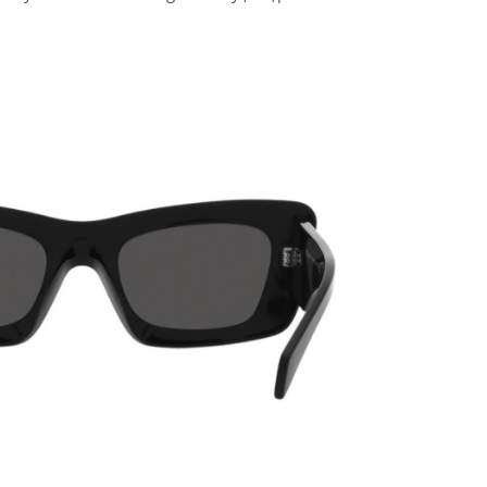
PATRICK EYEWEAR HIỆN 
ĐƠN VỊ PHÂN PHỐI CÁC S
PHẨM CỦA RAYBAN TẠI VI
NAM