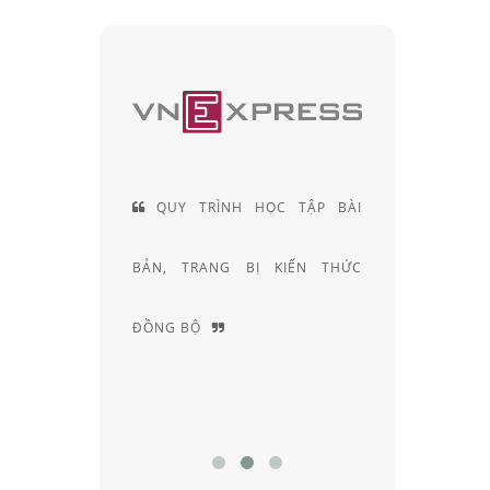
LÀ
QUY TRÌNH HỌC TẬP BÀI
ĐỘI NGŨ K
ẢN
BẢN, TRANG BỊ KIẾN THỨC
KHÚC XẠ HƠN
ỆT
ĐỒNG BỘ
NGHIỆM