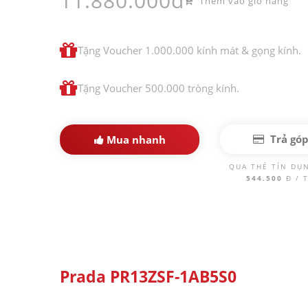
11.880.000đ
Thêm vào giỏ hàng
Tặng Voucher 1.000.000 kính mát & gọng kính.
Tặng Voucher 500.000 tròng kính.
Trả gó
Mua nhanh
QUA THẺ TÍN DỤ
544.500
Đ / 
Prada PR13ZSF-1AB5S0