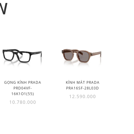
N
GỌNG KÍNH PRADA
KÍNH MÁT PRADA
PRD04VF-
PRA16SF-28L03D
16K1O1(55)
12.590.000
10.780.000