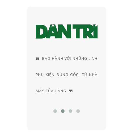
Ế
BẢO HÀNH VỚI NHỮNG LINH
CUNG CÁCH 
-
PHỤ KIỆN ĐÚNG GỐC, TỪ NHÀ
RIÊNG, ĐẦY 
MÁY CỦA HÃNG
CHUYÊN SÂU