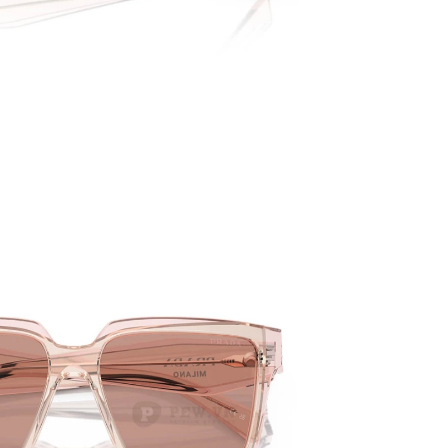
ĐỐI TÁC CHÍNH THỨC CỦA RAY-
PHỤ KIỆ
BAN TẠI VIỆT NAM
MÁY CỦA
PATRICK EYEWEAR HIỆN LÀ
QU