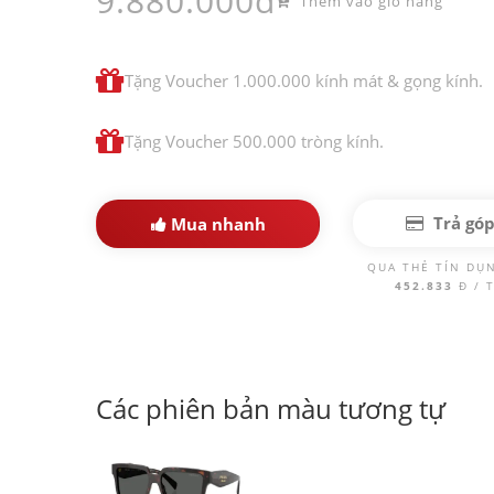
9.880.000đ
Thêm vào giỏ hàng
Tặng Voucher 1.000.000 kính mát & gọng kính.
Tặng Voucher 500.000 tròng kính.
Trả gó
Mua nhanh
QUA THẺ TÍN DỤ
452.833
Đ / 
Các phiên bản màu tương tự