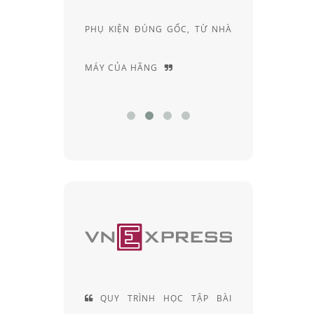
N ĐÚNG GỐC, TỪ NHÀ
RIÊNG, ĐẦY AM HIỂU VÀ
 HÃNG
CHUYÊN SÂU
Y TRÌNH HỌC TẬP BÀI
ĐỘI NGŨ KỸ THUẬT VIÊN