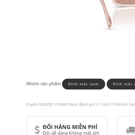
Nhóm sản phẩm
Kính mát nam
Kính mát 
Prada PR24ZSF-13I08M được đánh giá
5
/ 5 bởi 174 khách hà
ĐỔI HÀNG MIỄN PHÍ
Đổi dễ dàng không mất phí