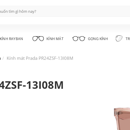
KÍNH RAYBAN
KÍNH MÁT
GỌNG KÍNH
TR
a
Kính mát Prada PR24ZSF-13I08M
4ZSF-13I08M