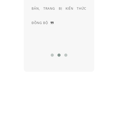
 TRANG BỊ KIẾN THỨC
KHÚC XẠ HƠN 20 NĂM KINH
 BỘ
NGHIỆM