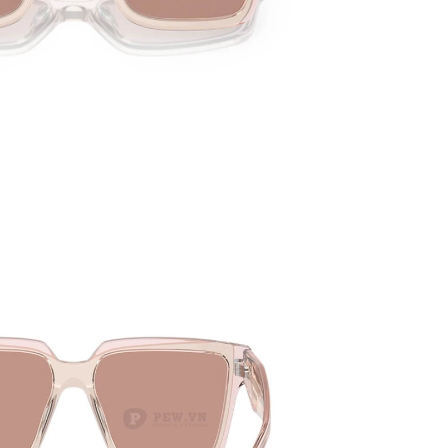
ĐƠN VỊ PHÂN PHỐI CÁC SẢN
BẢN,
PHẨM CỦA RAYBAN TẠI VIỆT
ĐỒNG
NAM