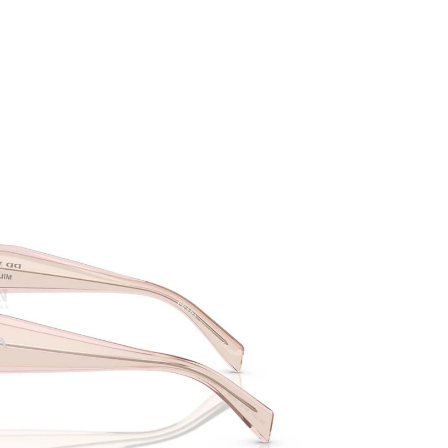
PATRICK EYEWEAR VÀ VỊ THẾ
BẢO 