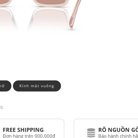
nữ
Kính mát vuông
ng
FREE SHIPPING
RÕ NGUỒN G
Đơn hàng trên 900.000đ
Bảo hành chính h