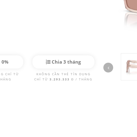
p 0%
Chia 3 tháng
NG CHỈ TỪ
KHÔNG CẦN THẺ TÍN DỤNG
THÁNG
CHỈ TỪ
3.293.333
Đ / THÁNG