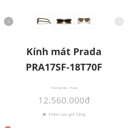
Kính mát Prada
PRA17SF-18T70F
Thương hiệu:
Prada
12.560.000đ
Thêm vào giỏ hàng