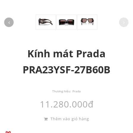
Kính mát Prada
PRA23YSF-27B60B
Thương hiệu:
Prada
11.280.000đ
Thêm vào giỏ hàng