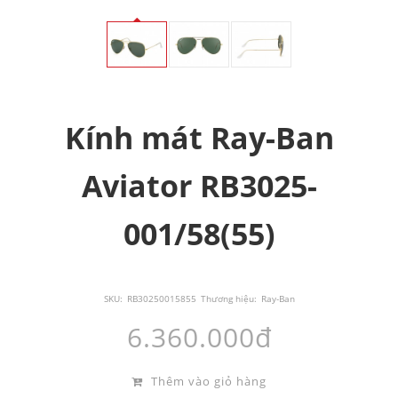
Kính mát Ray-Ban
Aviator RB3025-
001/58(55)
SKU:
RB30250015855
Thương hiệu:
Ray-Ban
6.360.000đ
Thêm vào giỏ hàng