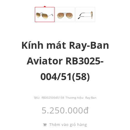
Kính mát Ray-Ban
Aviator RB3025-
004/51(58)
SKU:
RB30250045158
Thương hiệu:
Ray-Ban
5.250.000đ
Thêm vào giỏ hàng