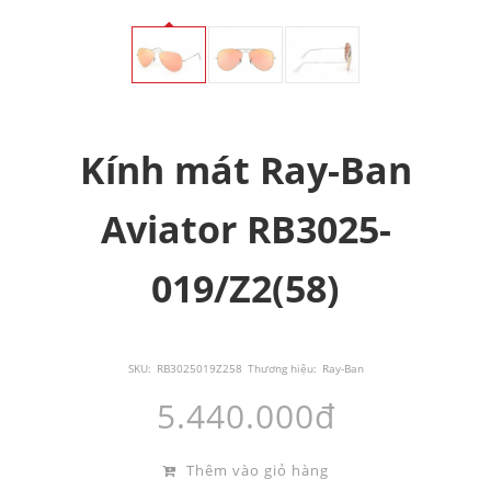
Kính mát Ray-Ban
Aviator RB3025-
019/Z2(58)
SKU:
RB3025019Z258
Thương hiệu:
Ray-Ban
5.440.000đ
Thêm vào giỏ hàng