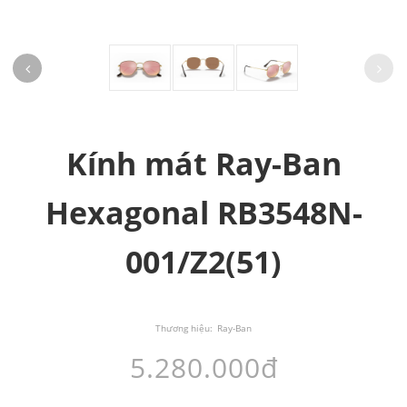
Kính mát Ray-Ban
Hexagonal RB3548N-
001/Z2(51)
Thương hiệu:
Ray-Ban
5.280.000đ