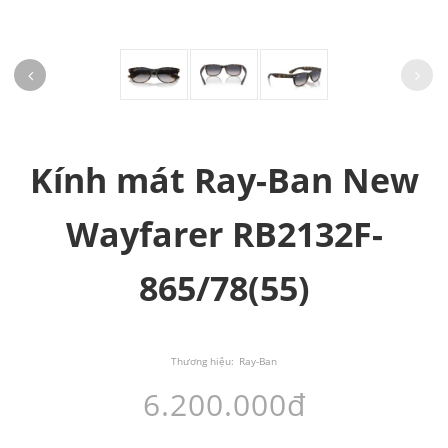
Kính mát Ray-Ban New
Wayfarer RB2132F-
865/78(55)
Thương hiệu:
Ray-Ban
6.200.000đ