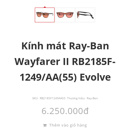
Kính mát Ray-Ban
Wayfarer II RB2185F-
1249/AA(55) Evolve
SKU:
RB2185F1249AA55
Thương hiệu:
Ray-Ban
6.250.000đ
Thêm vào giỏ hàng