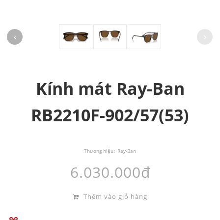
Kính mát Ray-Ban
RB2210F-902/57(53)
Thương hiệu:
Ray-Ban
6.030.000đ
Thêm vào giỏ hàng