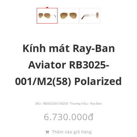
Kính mát Ray-Ban
Aviator RB3025-
001/M2(58) Polarized
SKU:
RB3025001M258
Thương hiệu:
Ray-Ban
6.730.000đ
Thêm vào giỏ hàng