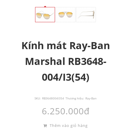
Kính mát Ray-Ban
Marshal RB3648-
004/I3(54)
SKU:
RB3648004I354
Thương hiệu:
Ray-Ban
6.250.000đ
Thêm vào giỏ hàng