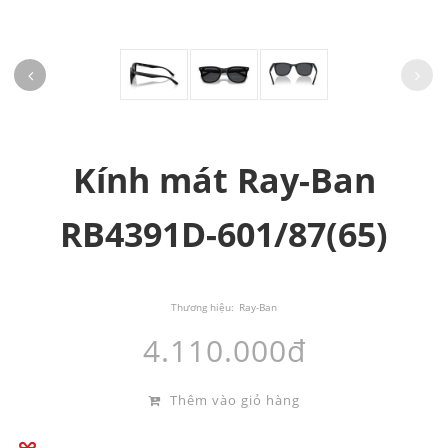
Kính mát Ray-Ban
RB4391D-601/87(65)
Thương hiệu:
Ray-Ban
4.110.000đ
Thêm vào giỏ hàng